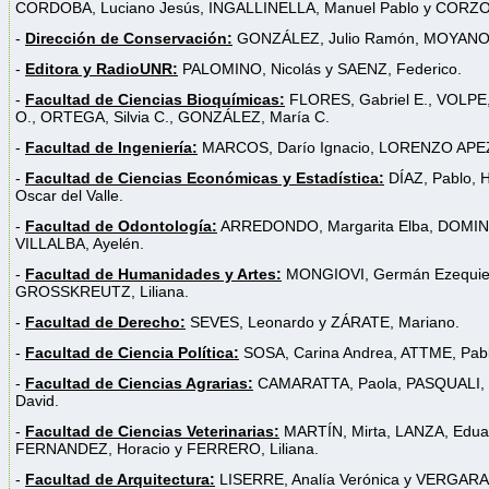
CORDOBA, Luciano Jesús, INGALLINELLA, Manuel Pablo y CORZO,
-
Dirección de Conservación:
GONZÁLEZ, Julio Ramón, MOYANO,
-
Editora y RadioUNR:
PALOMINO, Nicolás y SAENZ, Federico.
-
Facultad de Ciencias Bioquímicas:
FLORES, Gabriel E., VOLPE,
O., ORTEGA, Silvia C., GONZÁLEZ, María C.
-
Facultad de Ingeniería:
MARCOS, Darío Ignacio, LORENZO APEZ
-
Facultad de Ciencias Económicas y Estadística:
DÍAZ, Pablo, 
Oscar del Valle.
-
Facultad de Odontología:
ARREDONDO, Margarita Elba, DOMING
VILLALBA, Ayelén.
-
Facultad de Humanidades y Artes:
MONGIOVI, Germán Ezequiel
GROSSKREUTZ, Liliana.
-
Facultad de Derecho:
SEVES, Leonardo y ZÁRATE, Mariano.
-
Facultad de Ciencia Política:
SOSA, Carina Andrea, ATTME, Pab
-
Facultad de Ciencias Agrarias:
CAMARATTA, Paola, PASQUALI, 
David.
-
Facultad de Ciencias Veterinarias:
MARTÍN, Mirta, LANZA, Eduard
FERNANDEZ, Horacio y FERRERO, Liliana.
-
Facultad de Arquitectura:
LISERRE, Analía Verónica y VERGARA,