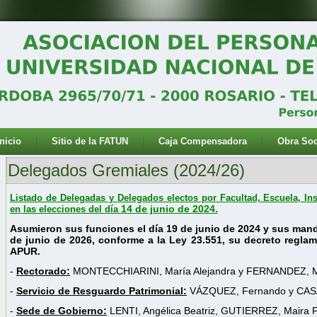
Inicio
Sitio de la FATUN
Caja Compensadora
Obra Soc
Delegados Gremiales (2024/26)
Listado de Delegadas y Delegados electos por Facultad, Escuela, In
14 de junio de 2024.
en las elecciones del día
Asumieron sus funciones el día 19 de junio de 2024 y sus man
de junio de 2026, conforme a la Ley 23.551, su decreto reglam
APUR.
-
Rectorado:
MONTECCHIARINI, María Alejandra y FERNANDEZ, Mar
-
Servicio de Resguardo Patrimonial:
VÁZQUEZ, Fernando y CASA
-
Sede de Gobierno:
LENTI, Angélica Beatriz, GUTIERREZ, Maira F