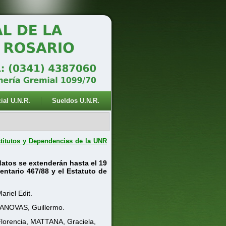
ial U.N.R.
Sueldos U.N.R.
stitutos y Dependencias de la UNR
datos
se extenderán hasta el 19
entario 467/88 y el Estatuto de
iel Edit.
NOVAS, Guillermo.
lorencia, MATTANA, Graciela,